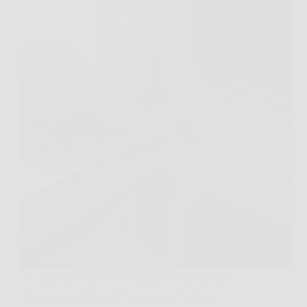
Ti è mai capitato di notare quella manopola sullo
sportello del forno, magari mentre aspettavi che la
pizza finisse di dorarsi, e di pensare, “Ok, ma… a