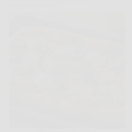
Pizza in teglia come in pizzeria: perché la
lievitazione fa la differenza
Apri il forno, guardi la teglia e capisci subito se