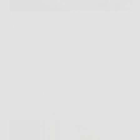
Hai appena messo in tavola crostini, tartine e qualche
tramezzino, ma manca quella ciotolina cremosa che
fa partire davvero l’aperitivo. Quando arrivano amici
all’improvviso, le salse senza cottura sono spesso la
soluzione più furba, perché si preparano in meno
di…
Redazione Bruciata News
11 Marzo 2026
Cucina e Ricette
Se i limoni ti durano poco, ecco come conservare il
succo fresco più a lungo