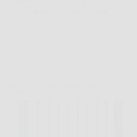
Il Kinderkraft I-COMFY è un seggiolino auto
progettato per accompagnare il bambino durante
molte fasi della crescita, grazie alla sua compatibilità
con altezze da 76 a 150 cm (circa 15 mesi fino a 12
anni). Conforme alla normativa i-Size (R129),…
Redazione Bruciata News
16 Marzo 2026
Cucina e Ricette
Safety 1st Easy Close Metal Cancelletto di Sicurezza
in metallo