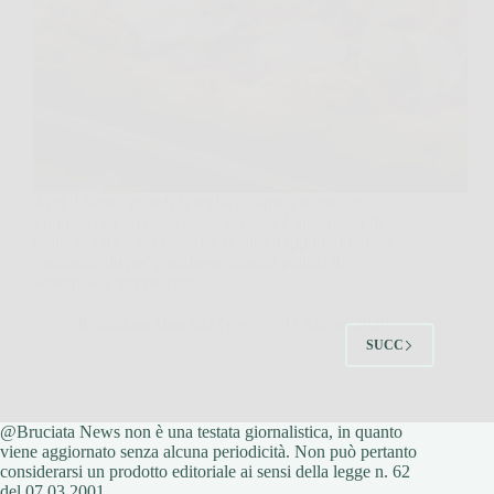
Apri il forno, guardi la teglia e capisci subito se
l’impasto ha lavorato bene: la pizza è alta, piena di
bolle, dorata sotto e soffice dentro. Oppure no, resta
compatta, un po’ gommosa, magari pallida in
superficie e troppo cotta…
Redazione Bruciata News
11 Marzo 2026
SUCC
@Bruciata News non è una testata giornalistica, in quanto
viene aggiornato senza alcuna periodicità. Non può pertanto
considerarsi un prodotto editoriale ai sensi della legge n. 62
del 07.03.2001.