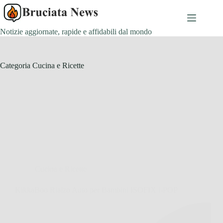
Salta
al
contenuto
Notizie aggiornate, rapide e affidabili dal mondo
Categoria
Cucina e Ricette
Cucina e Ricette
KikkaBoo Rialzo Auto per Bambini ISOFIX i-POP