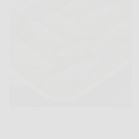
Apri il frigorifero, vedi una verza un po’ dimenticata
e pensi subito a una minestra. In Piemonte, invece,
da quelle foglie nascono piccoli scrigni saporiti che
profumano di cucina di casa. I capunet sono proprio
questo, un piatto contadino semplice,…