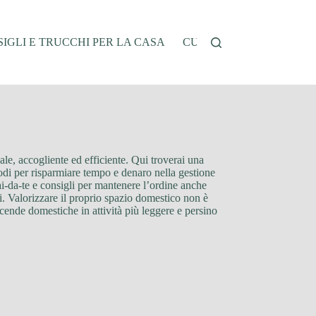
IGLI E TRUCCHI PER LA CASA
CUCINA E RICETTE
G
ale, accogliente ed efficiente. Qui troverai una
todi per risparmiare tempo e denaro nella gestione
fai-da-te e consigli per mantenere l’ordine anche
li. Valorizzare il proprio spazio domestico non è
faccende domestiche in attività più leggere e persino