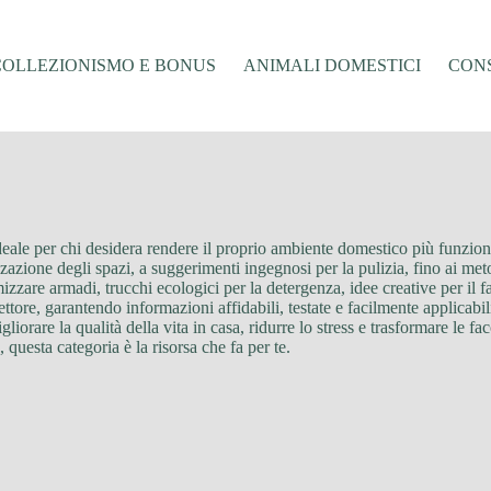
COLLEZIONISMO E BONUS
ANIMALI DOMESTICI
CONS
ideale per chi desidera rendere il proprio ambiente domestico più funzion
zazione degli spazi, a suggerimenti ingegnosi per la pulizia, fino ai me
mizzare armadi, trucchi ecologici per la detergenza, idee creative per il 
ettore, garantendo informazioni affidabili, testate e facilmente applicabi
igliorare la qualità della vita in casa, ridurre lo stress e trasformare le 
 questa categoria è la risorsa che fa per te.