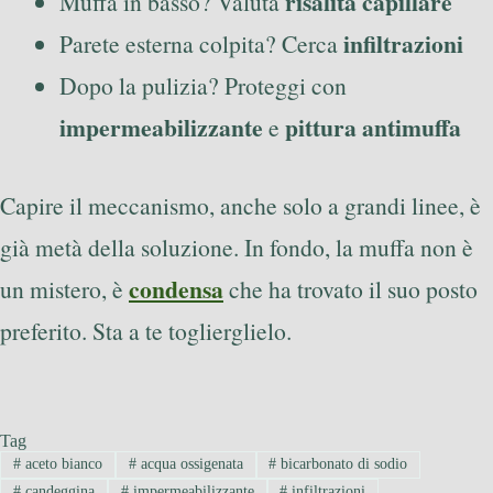
risalita capillare
Muffa in basso? Valuta
infiltrazioni
Parete esterna colpita? Cerca
Dopo la pulizia? Proteggi con
impermeabilizzante
pittura antimuffa
e
Capire il meccanismo, anche solo a grandi linee, è
già metà della soluzione. In fondo, la muffa non è
condensa
un mistero, è
che ha trovato il suo posto
preferito. Sta a te toglierglielo.
Tag
#
aceto bianco
#
acqua ossigenata
#
bicarbonato di sodio
#
candeggina
#
impermeabilizzante
#
infiltrazioni