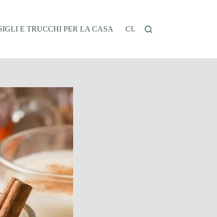
IGLI E TRUCCHI PER LA CASA
CUCINA E RICETTE
G