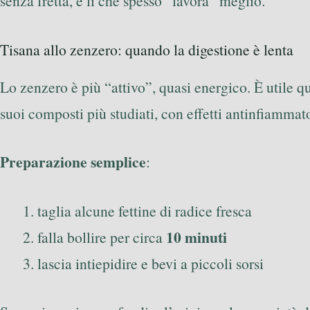
senza fretta, è lì che spesso “lavora” meglio.
Tisana allo zenzero: quando la digestione è lenta
Lo zenzero è più “attivo”, quasi energico. È utile 
suoi composti più studiati, con effetti antinfiammato
Preparazione semplice
:
taglia alcune fettine di radice fresca
10 minuti
falla bollire per circa
lascia intiepidire e bevi a piccoli sorsi