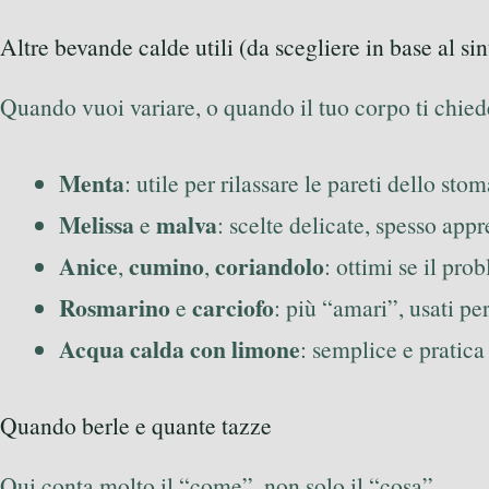
Altre bevande calde utili (da scegliere in base al s
Quando vuoi variare, o quando il tuo corpo ti chied
Menta
: utile per rilassare le pareti dello s
Melissa
malva
e
: scelte delicate, spesso app
Anice
cumino
coriandolo
,
,
: ottimi se il pr
Rosmarino
carciofo
e
: più “amari”, usati pe
Acqua calda con limone
: semplice e pratica
Quando berle e quante tazze
Qui conta molto il “come”, non solo il “cosa”.