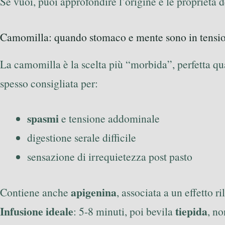
Se vuoi, puoi approfondire l’origine e le proprietà 
Camomilla: quando stomaco e mente sono in tensi
La camomilla è la scelta più “morbida”, perfetta qu
spesso consigliata per:
spasmi
e tensione addominale
digestione serale difficile
sensazione di irrequietezza post pasto
apigenina
Contiene anche
, associata a un effetto 
Infusione ideale
tiepida
: 5-8 minuti, poi bevila
, no