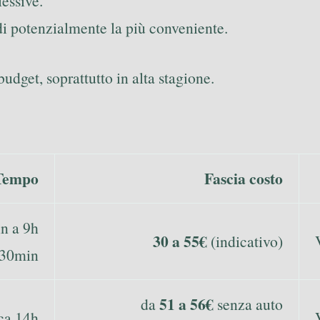
essive.
di potenzialmente la più conveniente.
dget, soprattutto in alta stagione.
Tempo
Fascia costo
n a 9h
30 a 55€
(indicativo)
30min
51 a 56€
da
senza auto
rca 14h