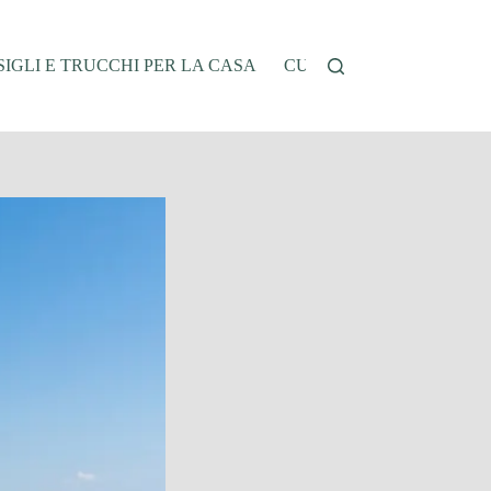
IGLI E TRUCCHI PER LA CASA
CUCINA E RICETTE
G