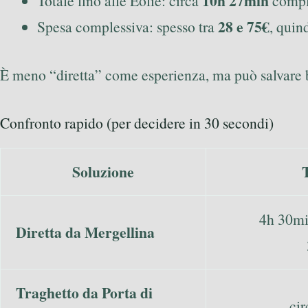
10h 27min
Totale fino alle Eolie: circa
compl
28 e 75€
Spesa complessiva: spesso tra
, quin
È meno “diretta” come esperienza, ma può salvare bu
Confronto rapido (per decidere in 30 secondi)
Soluzione
4h 30mi
Diretta da Mergellina
Traghetto da Porta di
ci