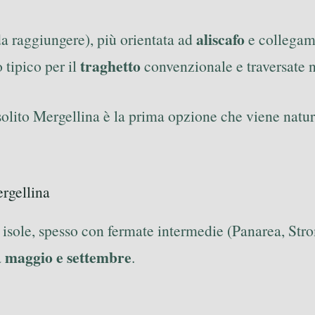
aliscafo
a raggiungere), più orientata ad
e collegame
traghetto
 tipico per il
convenzionale e traversate n
 solito Mergellina è la prima opzione che viene natu
ergellina
lle isole, spesso con fermate intermedie (Panarea, St
maggio e settembre
a
.