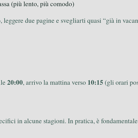
assa (più lento, più comodo)
lo, leggere due pagine e svegliarti quasi “già in vaca
20:00
10:15
lle
, arrivo la mattina verso
(gli orari p
ecifici in alcune stagioni. In pratica, è fondamental