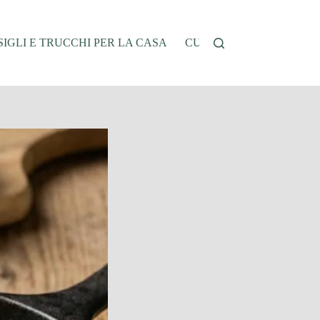
IGLI E TRUCCHI PER LA CASA
CUCINA E RICETTE
G