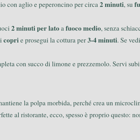
2 minuti
f
lio con aglio e peperoncino per circa
, su
2 minuti per lato
fuoco medio
Cuoci
a
, senza schiac
copri
3-4 minuti
oi
e prosegui la cottura per
. Se ved
pleta con succo di limone e prezzemolo. Servi subi
mantiene la polpa morbida, perché crea un microclim
ette al ristorante, ecco, spesso è proprio questo: n