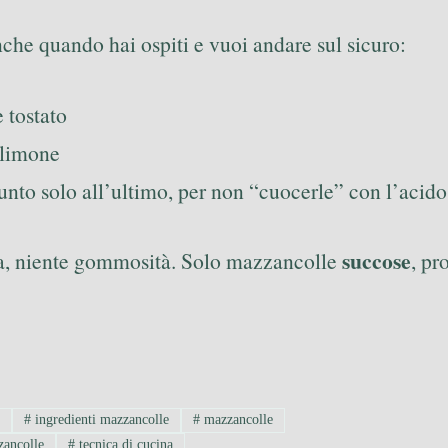
che quando hai ospiti e vuoi andare sul sicuro:
 tostato
 limone
nto solo all’ultimo, per non “cuocerle” con l’acido
succose
na, niente gommosità. Solo mazzancolle
, pr
o
#
ingredienti mazzancolle
#
mazzancolle
zancolle
#
tecnica di cucina