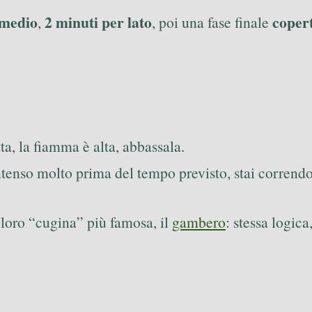
 medio
2 minuti per lato
coper
,
, poi una fase finale
:
tta, la fiamma è alta, abbassala.
enso molto prima del tempo previsto, stai correndo,
a loro “cugina” più famosa, il
gambero
: stessa logica