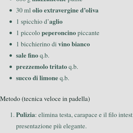
olio extravergine d’oliva
30 ml
aglio
1 spicchio d’
peperoncino
1 piccolo
piccante
vino bianco
1 bicchierino di
sale fino
q.b.
prezzemolo tritato
q.b.
succo di limone
q.b.
Metodo (tecnica veloce in padella)
Pulizia
: elimina testa, carapace e il filo int
presentazione più elegante.