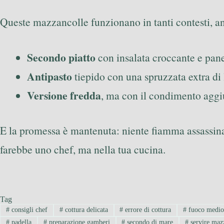
Queste mazzancolle funzionano in tanti contesti, an
Secondo piatto
con insalata croccante e pane
Antipasto
tiepido con una spruzzata extra di
Versione fredda
, ma con il condimento aggiu
E la promessa è mantenuta: niente fiamma assassi
farebbe uno chef, ma nella tua cucina.
Tag
#
consigli chef
#
cottura delicata
#
errore di cottura
#
fuoco medi
#
padella
#
preparazione gamberi
#
secondo di mare
#
servire maz