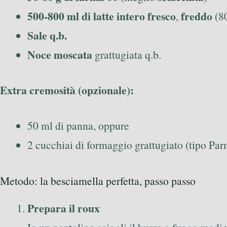
500-800 ml di latte intero fresco
freddo
,
(80
Sale q.b.
Noce moscata
grattugiata q.b.
Extra cremosità (opzionale):
50 ml di panna, oppure
2 cucchiai di formaggio grattugiato (tipo Pa
Metodo: la besciamella perfetta, passo passo
Prepara il roux