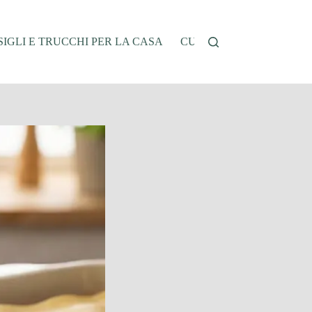
IGLI E TRUCCHI PER LA CASA
CUCINA E RICETTE
G