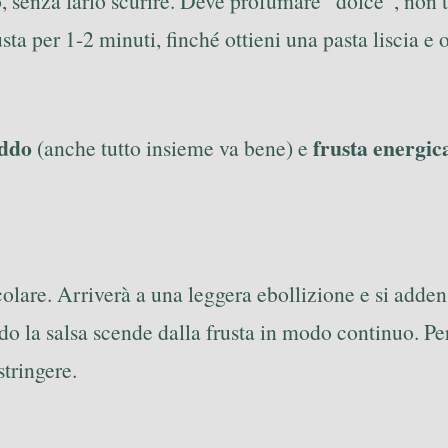
, senza farlo scurire. Deve profumare “dolce”, non t
sta per 1-2 minuti, finché ottieni una pasta liscia 
eddo
frusta energi
(anche tutto insieme va bene) e
lare. Arriverà a una leggera ebollizione e si adden
do la salsa scende dalla frusta in modo continuo. Pe
tringere.