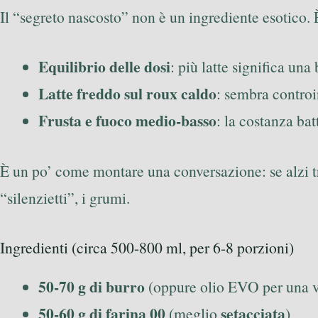
Il “segreto nascosto” non è un ingrediente esotico. 
Equilibrio delle dosi
: più latte significa un
Latte freddo sul roux caldo
: sembra controi
Frusta e fuoco medio-basso
: la costanza bat
È un po’ come montare una conversazione: se alzi tro
“silenzietti”, i grumi.
Ingredienti (circa 500-800 ml, per 6-8 porzioni)
50-70 g di burro
(oppure olio EVO per una v
50-60 g di farina 00
setacciata
(meglio
)