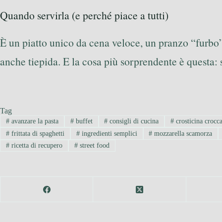
Quando servirla (e perché piace a tutti)
È un piatto unico da cena veloce, un pranzo “furbo” 
anche tiepida. E la cosa più sorprendente è questa: sp
Tag
#
avanzare la pasta
#
buffet
#
consigli di cucina
#
crosticina crocc
#
frittata di spaghetti
#
ingredienti semplici
#
mozzarella scamorza
#
ricetta di recupero
#
street food