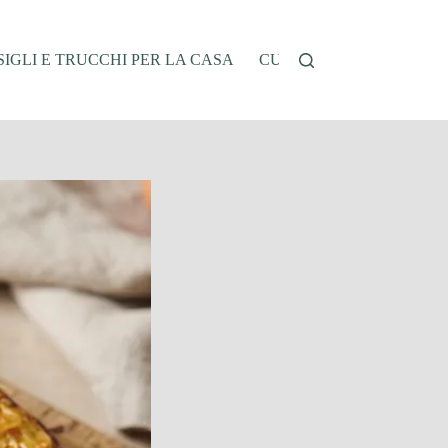
IGLI E TRUCCHI PER LA CASA
CUCINA E RICETTE
G