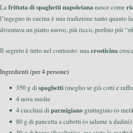
frittata di spaghetti napoletana
ri
La
nasce come
l’ingegno in cucina è una tradizione tanto quanto la
diventava un piatto nuovo, più ricco, perfino più “s
crosticina
Il segreto è tutto nel contrasto: una
crocc
Ingredienti (per 4 persone)
spaghetti
350 g di
(meglio se già cotti e raff
4 uova medie
parmigiano
4 cucchiai di
grattugiato (o met
80 g di pancetta a cubetti (o salame a dadini)
30 g di burro (facoltativo, ma aiuta la morbi