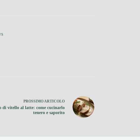
ws
PROSSIMO
ARTICOLO
 di vitello al latte: come cucinarlo
tenero e saporito