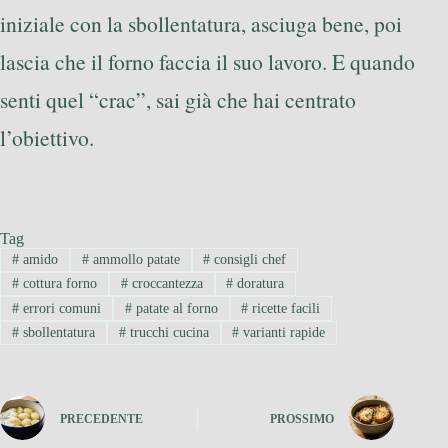
iniziale con la sbollentatura, asciuga bene, poi
lascia che il forno faccia il suo lavoro. E quando
senti quel “crac”, sai già che hai centrato
l’obiettivo.
Tag
#
amido
#
ammollo patate
#
consigli chef
#
cottura forno
#
croccantezza
#
doratura
#
errori comuni
#
patate al forno
#
ricette facili
#
sbollentatura
#
trucchi cucina
#
varianti rapide
PRECEDENTE
PROSSIMO