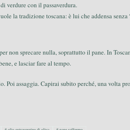
 di verdure con il passaverdura.
uole la tradizione toscana: è lui che addensa senza 
per non sprecare nulla, soprattutto il pane. In Toscan
bene, e lasciar fare al tempo.
. Poi assaggia. Capirai subito perché, una volta prova
#
olio extravergine di oliva
#
pane raffermo