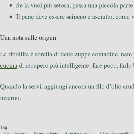
Se la vuoi più setosa, passa una piccola parte
sciocco
Il pane deve essere
e asciutto, come v
Una nota sulle origini
La ribollita è sorella di tante zuppe contadine, nate 
cucina
di recupero più intelligente: fare poco, farlo 
Quando la servi, aggiungi ancora un filo d’olio crudo
inverno.
Tag
#
cavolo nero
#
cottura lenta
#
cucina toscana
#
fagioli cannellini