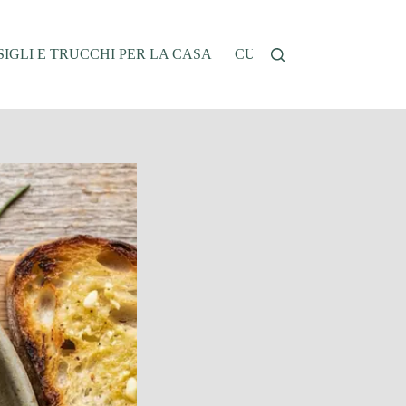
IGLI E TRUCCHI PER LA CASA
CUCINA E RICETTE
G