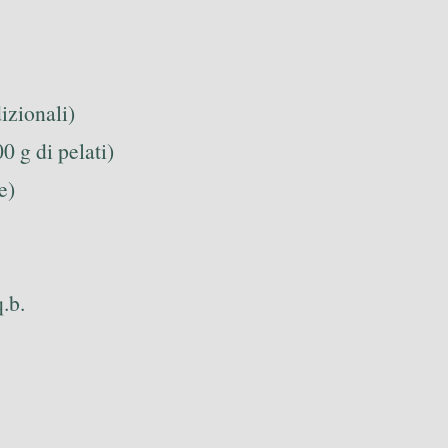
izionali)
0 g di pelati)
e)
.b.