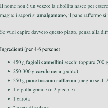
Il nome non è un vezzo: la ribollita nasce per essere
amalgamano
magia: i sapori si
, il pane raffermo si
Se vuoi capire davvero questo piatto, pensa alla diff
Ingredienti (per 4-6 persone)
fagioli cannellini
450 g
secchi (oppure 700 g 
cavolo nero
250-300 g
(pulito)
pane toscano raffermo
250 g
(meglio se di 2
1 cipolla grande (o 2 piccole)
1 carota
2 coste di sedano