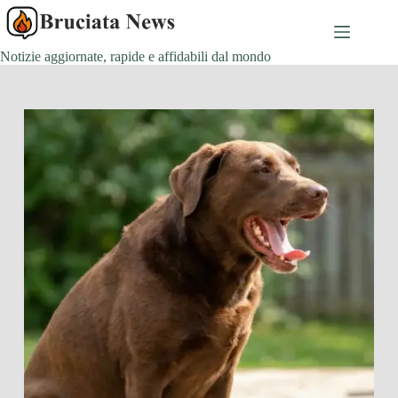
Salta
al
contenuto
Notizie aggiornate, rapide e affidabili dal mondo