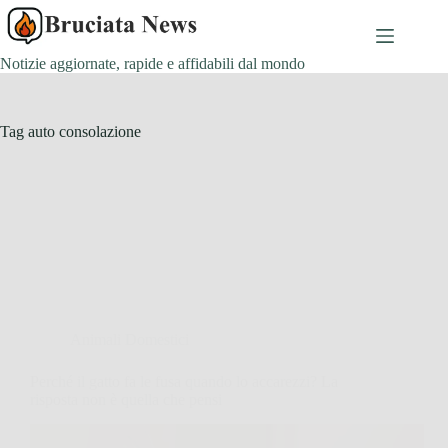
Salta
al
contenuto
Notizie aggiornate, rapide e affidabili dal mondo
Tag
auto consolazione
Animali Domestici
Perché il gatto fa le fusa quando lo accarezzi? La
risposta non è quella che pensi